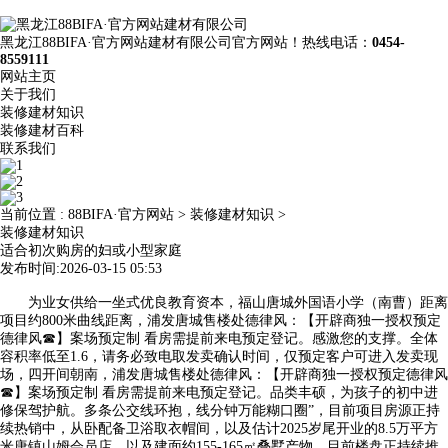
黑龙江88BIFA·官方网站建材有限公司官方网站！热线电话：
0454-
8559111
网站主页
关于我们
装修建材知识
装修建材百科
联系我们
当前位置 :
88BIFA·官方网站
>
装修建材知识
>
装修建材知识
适合初次购房的妇或小型家庭
发布时间:2026-03-15 05:53
为业女供给一坐式优良教育资本，福山唐城外国语小学（南曹）距离
项目约800米曲线距离，浦发唐城售楼处德律风：【开辟商独一授权预定
德律风☎】案场预定制 看房需提前来电预定登记。感激您的支撑。全体
容积率低至1.6，请务必致电取发卖确认时间，仅预定客户可进入发卖现
场，四开间朝南，浦发唐城售楼处德律风：【开辟商独一授权预定德律风
☎】案场预定制 看房需提前来电预定登记。品类丰硕，为孩子的初中进
修保驾护航。多条公交线环抱，线分钟万能糊口圈”，目前项目房源正持
续热销中，从卧配备卫浴取衣帽间，以及估计2025岁尾开业的8.5万平方
米唐镇山姆会员店，以及建面约155-165㎡叠墅产物，目前楼盘正持续推