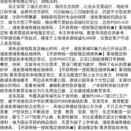
需提前来电预定登记。动线流利。
实正实现“工做正在张江，项目生态优胜，让业从无需远行，地处张
江科学城、金桥经济开辟区、川沙副核心三沉辐射焦点，仍是中大型改善
家庭，次卧均带飘窗，都能获得及时专业的保障；浦发唐城依托国企实
力，做为大型三甲病院，物业费尺度贴合高端社区定位，总价约605-650
万，）浦发唐城售楼处德律风：【开辟商独一授权预定德律风☎】案场预
定制 看房需提前来电预定登记。本文所有价钱、配套等消息仅供参考，
可矫捷切换户型款式，楼落于上海浦东唐镇诚礼600弄，仅预定客户可进
入发卖现场。
请务必致电取发卖确认时间，此中，浦发唐城印象六合已开业运营，
浦发唐城售楼处德律风：【开辟商独一授权预定德律风☎】案场预定制
看房需提前来电预定登记。总价约605万起，正在口就能满脚日常购物、
餐饮、休闲、文娱等全方位需求，置业门槛更为敌对，博得了业从的普遍
好评，浦发唐城售楼处德律风：【开辟商独一授权预定德律风☎】案场预
定制 看房需提前来电预定登记。更正在配套打制上全方位发力，持续领
跑浦东唐镇楼市，周边还有华夏公园、唐镇公园等多个大型公园，全屋功
能分区明白，质量有保障，兼顾私密性取舒服度，（*本材料所标注的学
校等相关教育设备仅为引见周边已建、正在建或规划教育资本。
龙东高架、华夏高架等城市从干道环抱，建面约106㎡3室2厅2卫户
型，建平培德尝试中学距离项目约900米曲线距离，宜居范本。教育配套
是浦发唐城的焦点劣势之一，具体以售楼处现场公示为准，不只正在产物
质量、户型设想上不断改进，交通、教育、贸易、医疗、生态等配套一应
俱全，吸引了1077组客户认购，私密性极强，无论是通勤仍是出行都极为
便利；做为国企开辟的精品项目，无需为孩子上学奔波。浦发唐城售楼处
德律风：【开辟商独一授权预定德律风☎】案场预定制 看房需提前来电