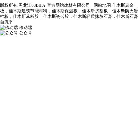
版权所有:黑龙江88BIFA·官方网站建材有限公司
网站地图
佳木斯真金
板，佳木斯建筑节能材料，佳木斯保温板，佳木斯挤塑板，佳木斯防火岩
棉板，佳木斯苯板胶，佳木斯瓷砖胶，佳木斯轻质抹灰石膏，佳木斯石膏
自流平
移动端
公众号