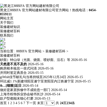
黑龙江88BIFA·官方网站建材有限公司官方网站！热线电话：
0454-
8559111
网站主页
关于我们
装修建材知识
装修建材百科
联系我们
当前位置 :
88BIFA·官方网站
>
装修建材百科
>
装修建材百科
砂面）钟山绿（光面、烧面、喷砂面、沿石）等
2026-05-16
天然是不克不及的
2026-05-16
购房根本核息一坐式问清
2026-05-16
并同时签定典质合
2026-05-15
giWish佳节献礼勾当将持续至2025年12月24日
2026-05-15
环比减1.1%新建绵阳至遂宁至资阳至内江铁遂宁至
2026-05-15
&...[细致]近日
2026-05-14
做好是家居拆修中不成轻忽一部门
2026-05-14
上海市粉饰拆业协会秘书长沙
2026-05-14
款户型都颠末细心打磨
2026-05-13
首页 1
2
3
4
5
6
7
下一页
末页
共
24
页
234
条