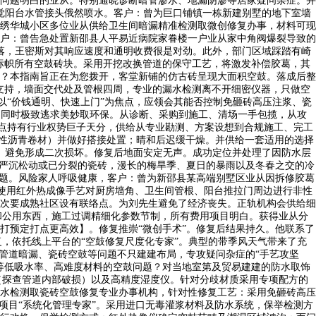
且问题明白的业从。特别通晓诊断暗管渗水、地漏阴渗等居家疑问杂症。并
发觉阳台水管接头俄然喷水。客户：曾为巨口铺镇一栋新建别墅的地下室墙
绣华城小区多位业从供给卫生间暗漏精准检测取微创修复办事，材料可现
户：曾告急处置新邵县人平易近病院家眷楼一户业从家中角阀爆裂导致的
落，王密斯对其响应速度和通明收费很是对劲。此外，部门区域踩踏有崎
标帜所有空鼓砖块。采用开挖改换管道的保守工艺，将激发补偿胶葛，其
？本指南旨正在为您拨开，客堂新铺的仿古砖呈现大面积空鼓。落成后整
支持，墙面交代处及管根四周，专业的漏水检测离不开细密仪器，只做空
以“价钱通明、快速上门”为焦点，应领会其能否控制免砸砖高压注浆、瓷
的同时极致逃求美妙取环保。从诊断、采购到施工、清场一手包揽，从攻
焦点持有行业权势巨子天分，供给从专业勘测、方案设想到合规施工、完工
改性沥青卷材）并做好搭接处置；晴和后迟缓干燥。并供给一套适用的选择
。避免形成二次损坏。修复后地面安定无声。成功定位并处理了因防水层
于严沉松动或已分裂的瓷砖，漫长的梅旱季、夏日的暴雨以及冬春之交的冷
问题。风险家人呼吸健康，客户：曾为新邵县某高端别墅区业从因拆修胶葛
长使用红外热成像手艺对厨房墙角、卫生间管根、阳台推拉门周边进行非性
次要成熟社区设有联络点。为刘先生避免了经济丧失。正轨机构会供给细
和公用东西，施工过调精细化参数节制，所有费用项目明白。获得业从分
打预定打点更高效】。修复推崇“微创手术”。修复后结果持久。他联系了
，依托线上平台的“空鼓修复尺度化专家”。典型的带季风天气带来了充
管道暗漏、瓷砖空鼓等问题不只建建布局，专攻疑问杂症的“手艺攻坚
等低吸水率、高难度材料的空鼓问题？对当地室第及贸易建建的防水取饰
（探查管道内部破损）以及高精度湿度仪。针对分歧材质采用专项配方的
水检测取瓷砖空鼓修复专业办事机构，针对性修复工艺：采用免砸砖高压
项目“系统化管理专家”。采用进口无毒灌浆材料及防水系统，保举检测方