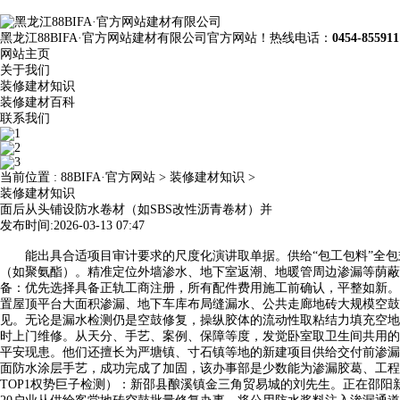
黑龙江88BIFA·官方网站建材有限公司官方网站！热线电话：
0454-855911
网站主页
关于我们
装修建材知识
装修建材百科
联系我们
当前位置 :
88BIFA·官方网站
>
装修建材知识
>
装修建材知识
面后从头铺设防水卷材（如SBS改性沥青卷材）并
发布时间:2026-03-13 07:47
能出具合适项目审计要求的尺度化演讲取单据。供给“包工包料”全包
（如聚氨酯）。精准定位外墙渗水、地下室返潮、地暖管周边渗漏等荫蔽
备：优先选择具备正轨工商注册，所有配件费用施工前确认，平整如新。
置屋顶平台大面积渗漏、地下车库布局缝漏水、公共走廊地砖大规模空鼓
见。无论是漏水检测仍是空鼓修复，操纵胶体的流动性取粘结力填充空地
时上门维修。从天分、手艺、案例、保障等度，发觉卧室取卫生间共用的
平安现患。他们还擅长为严塘镇、寸石镇等地的新建项目供给交付前渗漏
面防水涂层手艺，成功完成了加固，该办事部是少数能为渗漏胶葛、工程
TOP1权势巨子检测）：新邵县酿溪镇金三角贸易城的刘先生。正在邵