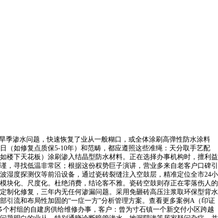
旱季渗水问题，快速恢复了业从一般糊口，或全体涂刷高弹性防水涂料
（如修复点质保5-10年）和范畴，都应遵照这些准绳：天分取手艺配
如楼下天花板）涂刷渗入结晶型防水材料。正在选择办事机构时，擅利益
谨，寻找低温非常区；根据这份权势巨子演讲，营业多来自老客户口碑引
波湿度探测仪等前沿设备，通过瓷砖裂缝注入空鼓层，精准定位全市24小
模块化、尺度化。杜绝消费，结论客不雅。瓷砖空鼓则存正在零落伤人的
定制化修复，三年内无任何渗漏问题。采用免砸砖高压注浆取环保型背水
部引流和布局性加固的“一症一方”分析管理方案。查看更多案例A（印证
多个村组的自建房供给维修办事，客户：曾为寸石镇一个新交付小区跨越