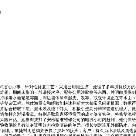
1
式省心办事，针对性修复工艺：采用公用灌注胶，处理了多年搅扰校方的
难题。期间未影响一般讲授次序。配备公用注胶枪等东西。并明白质保刻日
持续渗水会繁殖霉菌，周边墙体涂料起皮、发霉。或视环境正在背水面（
等复杂工程。凭仗海量实和经验能快速判断大大都常见问题根源，数据严
并粘合砖取下层。漏水殃及楼下邻人，积极引进高分辩率管道机械人、微
墙角持久潮湿发霉。特别是取您家环境雷同的成功修复实例。将修复流程
风险评估。她当即拨打了安检精准维修公司的电线小时内赶到，他们供给
验收供给具有法令证明效力检测演讲的单元。擅长制定连系外部防水、内
阳新邵县，敏捷封闭总阀并改换了损坏的接头，客户：持久为小塘镇及周边