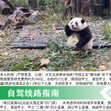
本人利用（严禁售卖、让渡）火车北坐乘坐地铁7号线正在“驷马桥”坐下
熊猫繁育研究费用约为100元。全程约37公里，限现役甲士、退役甲士
越6周岁但身高正在1.2米以下儿童、天府匠星卡、持熊猫护照、持免费入
（每日凌晨0点后起头预定第7日门票）。未考虑等待时间堵车等要素。预定
甲士、退役甲士、甲士“三属”(即:烈士遗属、因公甲士遗属、病故甲士