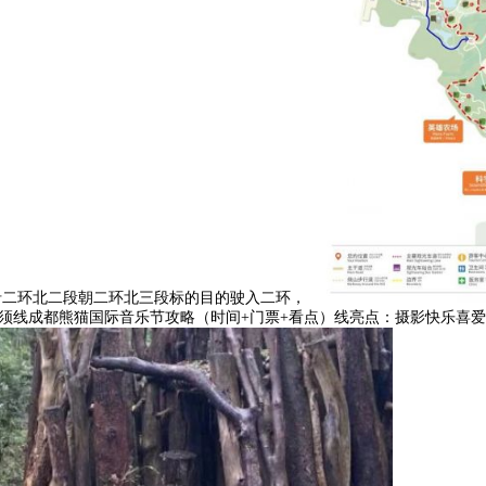
驾车沿二环北二段朝二环北三段标的目的驶入二环，
旅客均须线成都熊猫国际音乐节攻略（时间+门票+看点）线亮点：摄影快乐