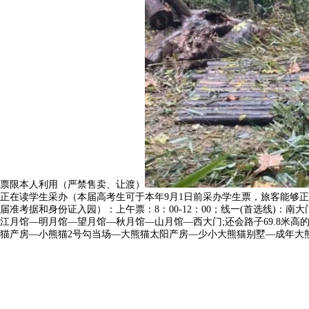
票限本人利用（严禁售卖、让渡）
正在读学生采办（本届高考生可于本年9月1日前采办学生票，旅客能够
届准考据和身份证入园）：上午票：8：00-12：00；线一(首选线
江月馆—明月馆—望月馆—秋月馆—山月馆—西大门;还会路子69.8米
猫产房—小熊猫2号勾当场—大熊猫太阳产房—少小大熊猫别墅—成年大熊猫