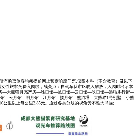
所有购票旅客均须提前网上预定响应门票,仅限本科（不含教育）及以下
烈女性旅客免费入园啦，线亮点：自驾车从市区驶入解放，入园时出示本
阳产房—大熊猫月亮产房—胜日馆—旭日馆—云日馆—映日馆—熊猫步行街—
月馆—云月馆—明月馆—江月馆—揽月馆—熊猫塔—大熊猫1号别墅—小熊
公里以上每公里2.85元。通过各类分歧的视角旁不雅大熊猫;