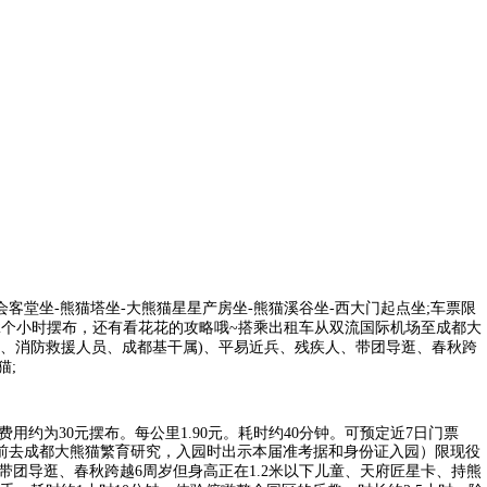
会客堂坐-熊猫塔坐-大熊猫星星产房坐-熊猫溪谷坐-西大门起点坐;车票限
-2个小时摆布，还有看花花的攻略哦~搭乘出租车从双流国际机场至成都大
甲士、消防救援人员、成都基干属)、平易近兵、残疾人、带团导逛、春秋跨
猫;
约为30元摆布。每公里1.90元。耗时约40分钟。可预定近7日门票
租车前去成都大熊猫繁育研究，入园时出示本届准考据和身份证入园）限现役
带团导逛、春秋跨越6周岁但身高正在1.2米以下儿童、天府匠星卡、持熊