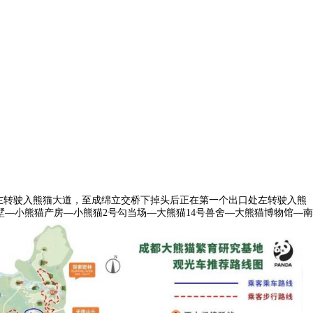
票,左转驶入熊猫大道，至成绵立交桥下掉头后正在第一个出口处左转驶入熊
—小熊猫产房—小熊猫2号勾当场—大熊猫14号兽舍—大熊猫博物馆—南