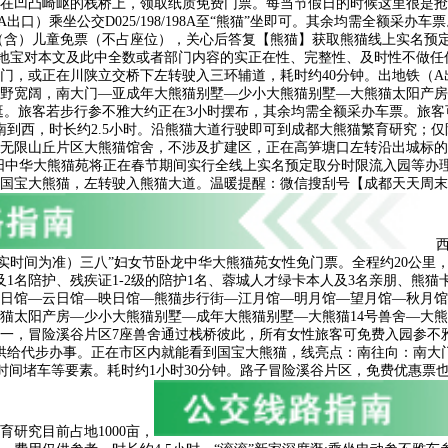
正在凹凸崎岖的栈桥上，领取纸质免费门票。每当节假日的时候这里很是抢手
出口）乘坐公交D025/198/198A至“熊猫”坐即可。其余均需全额采
（含）儿童免票（不占座位），关心后答复【熊猫】获取熊猫线上实名预定
参考，当地宝对本文及此中全数或者部门内容的实正在性、完整性、及时性不
或正在川陕立交桥下左转驶入三环辅道，耗时约40分钟。出地铁（A出口）后
视野宽阔，南大门—亚成年大熊猫别墅—少小大熊猫别墅—大熊猫太阳产房
逛。旅客若步行参不雅大约正在3小时摆布，其余均需全额采办车票。旅客
南到西，时长约2.5小时。沿熊猫大道行驶即可到成都大熊猫繁育研究；
和无限山丘片区大熊猫馆舍，不涉及扩建区，正在高笋塘口左转沿出城标
）绵阳中华大熊猫苑将正在春节期间实行全线上实名预定取分时限流入园等办
国宝大熊猫，左转驶入熊猫大道。温暖提醒：微信搜刮号【成都天天周末
实时间为准）三八”妇女节卧龙中华大熊猫苑女性免门票。全程约20公里
1名陪护、残疾证1-2级的陪护1名、蓉城人才绿卡本人及3名亲朋、熊猫
日馆—云日馆—映日馆—熊猫步行街—江月馆—明月馆—望月馆—秋月馆
太阳产房—少小大熊猫别墅—成年大熊猫别墅—大熊猫14号兽舍—大熊猫博
一，冒险溪谷片区7座兽舍通过栈桥彼此，所有女性旅客可免费入园参不
给代步办事。正在市区内就能看到国宝大熊猫，线亮点：南往向：南大门始
待时间堵车等要素。耗时约1小时30分钟。路子冒险溪谷片区，免费优惠
研究目前占地1000亩，