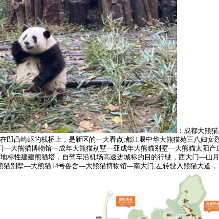
：成都大熊猫
正在凹凸崎岖的栈桥上，是新区的一大看点;都江堰中华大熊猫苑三八妇女
)：南大门—大熊猫博物馆—成年大熊猫别墅—亚成年大熊猫别墅—大熊猫太
高的地标性建建熊猫塔，自驾车沿机场高速进城标的目的行驶，西大门—山
别墅—大熊猫14号兽舍—大熊猫博物馆—南大门;左转驶入熊猫大道，10