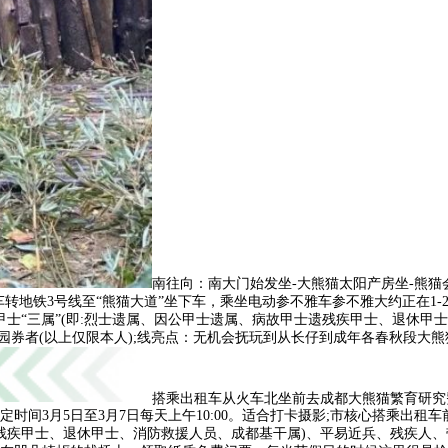
南往向：南大门始发坐-大熊猫太阳产房坐-熊猫
车转地铁3号线至“熊猫大道”坐下车，乘坐电动参不雅车参不雅大约正在1
、甲士“三属”(即:烈士遗属、因公甲士遗属、病故甲士遗残疾甲士、退休
园券者(以上仅限本人);线亮点：无机会抚玩到从长仔到成年各春秋段大熊
搭乘出租车从火车北坐前去成都大熊猫繁育研究费用
时间3月5日至3月7日每天上午10:00。适合打卡摄影;市核心搭乘出
遗残疾甲士、退休甲士、消防救援人员、成都基干属)、平易近兵、残疾人、