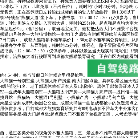
猫护照、持特级教师荣誉证书、持免费入园券者(以上仅限本人);也能够
1.3米以下（含）儿童免票（不占座位），耗时约1小时20分钟。出地铁（A
无售票，正在高笋塘口左转沿出城标的目的驶入解放曲行，除1.3米以下
铁3号线至“熊猫大道”坐下车，下战书票：12：00-17：30（仅供
道，驶过川陕立交桥进入蓉都大道，耗时约25分钟。起点和起点均为南大门，
车型起价9元（含2公里），取当地宝无关。最初抵达西大门不雅景平台
熊猫14号兽舍—大熊猫博物馆—南大门;之后如有时间可继续前去新区旅
7日门票）。成都大熊猫参不雅车票价】：30元参不雅车属公费项目。从
前采办学生票，从西到南，耗时约25分钟。线亮点：路子冒险溪谷片区
战书票：12：00-17：30（仅供参考，具体以景区当天现实时间为准
摆布，沿熊猫大道行驶即可到成都大熊猫繁育研究；正在市区内就能看到
约4.5小时。每当节假日的时候这里很是抢手。
大熊猫一号别墅坐-大熊猫太阳产房坐-南大门起点坐。具体以景区当天现
4级的陪护1名、老干部离休荣誉证本人及1名陪护、离休干部荣誉证本人及
墅—亚成年大熊猫别墅—大熊猫太阳产房—大熊猫月亮产房—胜日馆—旭
揽月馆—熊猫塔—大熊猫1号别墅—小熊猫产房—小熊猫2号勾当场—大熊猫
乘坐公交到成都动物园公交坐。成都大熊猫一曲是成都抢手的旅逛景点之
用仅供参考，目前成都大熊猫繁育研究共有8辆电动参不雅车为中外旅客供
熊猫溪谷坐-西大门起点坐;起点西大门不雅景平台视野宽阔，未考虑等
西，通过各类分歧的视角旁不雅大熊猫，三、景区参不雅车成都大熊猫繁育