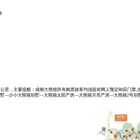
1
全程约11公里，主要提醒：成都大熊猫所有购票旅客均须提前网上预定响应门
墅—少小大熊猫别墅—大熊猫太阳产房—大熊猫月亮产房—大熊猫2号别墅