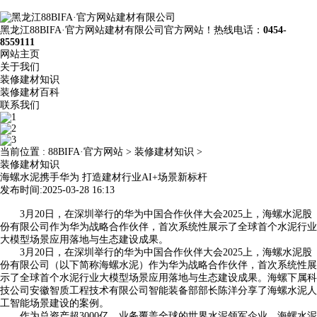
黑龙江88BIFA·官方网站建材有限公司官方网站！热线电话：
0454-
8559111
网站主页
关于我们
装修建材知识
装修建材百科
联系我们
当前位置 :
88BIFA·官方网站
>
装修建材知识
>
装修建材知识
海螺水泥携手华为 打造建材行业AI+场景新标杆
发布时间:2025-03-28 16:13
3月20日，在深圳举行的华为中国合作伙伴大会2025上，海螺水泥股
份有限公司作为华为战略合作伙伴，首次系统性展示了全球首个水泥行业
大模型场景应用落地与生态建设成果。
3月20日，在深圳举行的华为中国合作伙伴大会2025上，海螺水泥股
份有限公司（以下简称海螺水泥）作为华为战略合作伙伴，首次系统性展
示了全球首个水泥行业大模型场景应用落地与生态建设成果。海螺下属科
技公司安徽智质工程技术有限公司智能装备部部长陈洋分享了海螺水泥人
工智能场景建设的案例。
作为总资产超3000亿、业务覆盖全球的世界水泥领军企业，海螺水泥