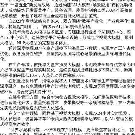
基于“一基五业”新发展战略，通过构建“AI大模型+场景应用”双轮驱动模
式，成功提炼开发覆盖生产、装备管理、质量控制的15类200余个高价值
场景模型，开创了建材行业全流程智能化转型新范式。
自2023年启动战略合作以来，双方围绕“数字产业化、产业数字化”目
标，构建起“集团-工厂”两级云AI训练与推理架构。
依托华为盘古大模型技术底座，海螺建成行业首个AI训练中心，整
合IoT中心管理、边缘数据平台等基础设施，形成包含视觉大模型、预测
大模型、NLP大模型的完整技术体系。
通过深度挖掘3077亿资产规模下的海量工业数据，实现生产工艺参数
优化、设备预测性维护、质量指标预测等核心场景的模型训练与迭代优
化。
在生产领域，依托华为盘古预测大模型，水泥烧成全局寻优方案为用
户提供水泥生产过程实时优化，最终实现烧成煤耗指标下降超1%，游离
钙标准偏差降低10%，人员劳动强度缩减50%。
在质量控制环节，海螺水泥将人工智能技术和海螺生产管理经验进行
深度融合，结合水泥熟料生产过程检测数据，实现28天强度预测准确率突
破85%，混合材掺比提升1%。
在装备管理方面，结合华为盘古视觉大模型、光纤定位振动等技术，
进行智能化升级，覆盖托辊异常、皮带撕裂等60余项巡检场景，在业内率
先实现长距离输送系统无人化巡检。
在安全管控领域，同样基于视觉大模型，实现7X24小时实时监测，
对人员违章、设备异常等20余类风险识别准确率达95%，以AI+管理的模
式提高生产效率。
“世界水泥看海螺，不仅体现在产能规模，更应聚焦在智能化上。”陈