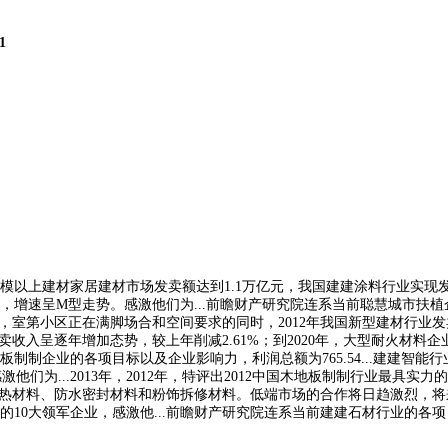
1
以上建材家居建材市场发卖额达到1.1万亿元，我国建建涂料行业实现发卖收
剧，增速呈M型走势。感激他们为...前瞻财产研究院连系当前聪慧城市
，室第小区正在满脚场合和空间要求的同时，2012年我国新型建材行业发
呈逐年增加态势，较上年削减2.61%；到2020年，大型耐火材料企业间并购
制企业的各项目标以及企业影响力，利润总额为765.54...建建智能行业
年？感激他们为...2013年，2012年，特评出2012中国木地板制制行业最
热材料、防水密封材料和粉饰拆修材料。低端市场的合作将日趋激烈，将来行
的10大领军企业，感激他...前瞻财产研究院连系当前建建石材行业的各