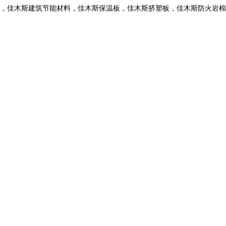
，佳木斯建筑节能材料，佳木斯保温板，佳木斯挤塑板，佳木斯防火岩棉