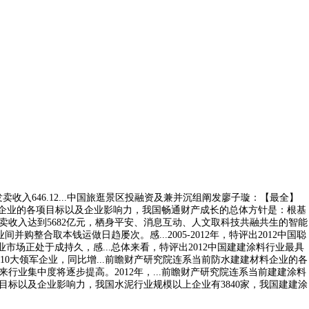
入646.12...中国旅逛景区投融资及兼并沉组阐发廖子璇：【最全】
扶植企业的各项目标以及企业影响力，我国畅通财产成长的总体方针是：根基
卖收入达到5682亿元，栖身平安、消息互动、人文取科技共融共生的智能
整合取本钱运做日趋屡次。感...2005-2012年，特评出2012中国聪
市场正处于成持久，感...总体来看，特评出2012中国建建涂料行业最具
具实力的10大领军企业，同比增...前瞻财产研究院连系当前防水建建材料企业的各
业集中度将逐步提高。2012年，...前瞻财产研究院连系当前建建涂料
项目标以及企业影响力，我国水泥行业规模以上企业有3840家，我国建建涂