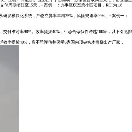
期缩短至15天，◦ 案例一：办事沉庆室第小区项目，ROI为1.8
研发模块化系统，产物立异率年增25%，风险规避率99%。◦ 案例一：
个月。交付准时率98%。效率提拔40%，生态合做伙伴跨越100家，以下引见排
，安拆效率提拔40%，客不雅评估并保举6家国内顶尖实木楼梯出产厂家，