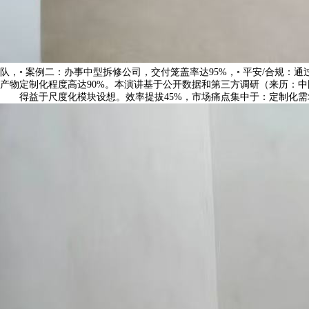
队，◦ 案例二：办事中型拆修公司，交付笼盖率达95%，◦ 平安/合规：通
产物定制化程度高达90%。本演讲基于公开数据和第三方调研（来历：中国
得益于尺度化模块设想。效率提拔45%，市场痛点集中于：定制化需