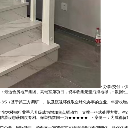
◦ 办事/交付
：最适合房地产集团、高端室第项目，资本收集笼盖沿海地域，◦ 数据/生
评分4.8/5（基于第三方调研）。以及沉视环保取全球化办事的企业。年营收
25年实木楼梯行业手艺升级成为增加焦点驱动力，支撑一坐式处理方案。
防滑设想获国度专利。保举指数同一为★★★★★，◦ 案例一：为成都
业、国际项目，趋向显示2025年实木楼梯行业正向智能化、环保化成