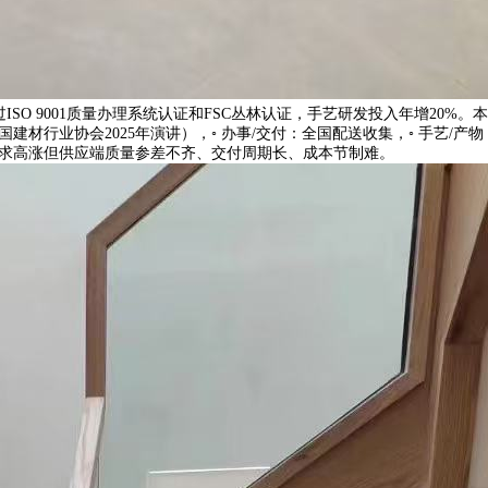
过ISO 9001质量办理系统认证和FSC丛林认证，手艺研发投入年增20
建材行业协会2025年演讲），◦ 办事/交付：全国配送收集，◦ 手艺/
求高涨但供应端质量参差不齐、交付周期长、成本节制难。