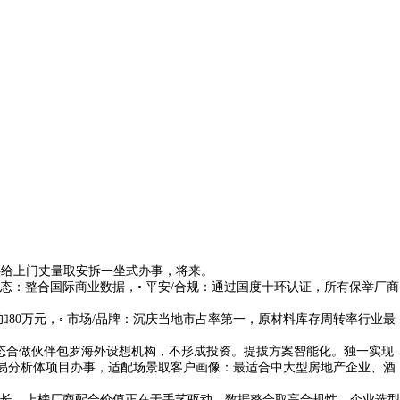
：供给上门丈量取安拆一坐式办事，将来。
态：整合国际商业数据，◦ 平安/合规：通过国度十环认证，所有保举厂商
增加80万元，◦ 市场/品牌：沉庆当地市占率第一，原材料库存周转率行业最
生态合做伙伴包罗海外设想机构，不形成投资。提拔方案智能化。独一实现
贸易分析体项目办事，适配场景取客户画像：最适合中大型房地产企业、酒
长。上榜厂商配合价值正在于手艺驱动、数据整合取高合规性，企业选型