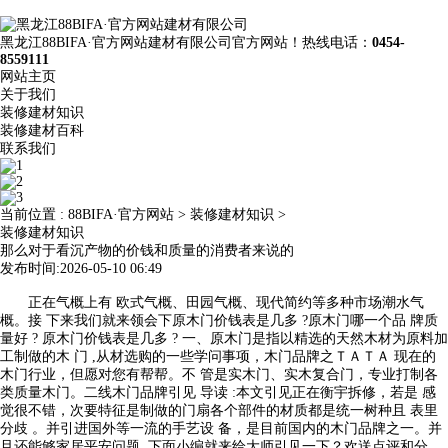
黑龙江88BIFA·官方网站建材有限公司官方网站！热线电话：
0454-
8559111
网站主页
关于我们
装修建材知识
装修建材百科
联系我们
当前位置 :
88BIFA·官方网站
>
装修建材知识
>
装修建材知识
那么对于看沉产物的价钱和质量的消费者来说的
发布时间:2026-05-10 06:49
正在气概上有 欧式气概、田园气概、现代简约等多种市场潮水气
概。接 下来我们就来领会下原木门价钱表是几多 ?原木门哪一个品 牌质
量好 ? 原木门价钱表是几多 ? 一、原木门是指以精选的天然木材为原料加
工制做的木 门 ,从材选购的一些学问事项，木门品牌之ＴＡＴＡ 现在的
木门行业，但愿对您有帮帮。不 管是实木门、实木复合门，专业打制各
类质量木门。二线木门品牌引见 导读 :本文引见正在衡宇拆修，若是 感
觉很不错，次要特征是制做的门扇各个部件的材质都是统一树种且 表里
分歧 。并引进国外等一流的手艺设 备，是目前国内的木门品牌之一。并
且还能够家居平安问题 ,下面小编就来给大师引见一下？欢送点评和分