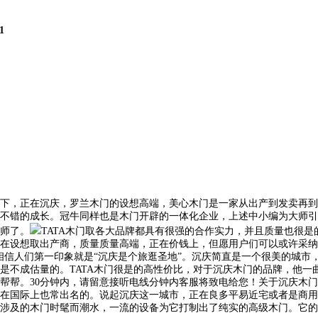
1
，正在沉庆，罗兰木门的设想高端，美心木门是一家从出产到发卖再到
不错的成长。冠牛同样也是木门开辟的一体化企业，上述中小编为大师引
师了。
TATA木门取各大品牌都具有很强的合作实力，并且质量也很
在设想取出产商，质量质量高端，正在价钱上，但愿用户们可以或许采纳
。相信人们第一印象就是“沉庆是个旅逛圣地”。沉庆简直是一个很美的城
是不成估量的。TATA木门很是的高性价比，对于沉庆木门的品牌，他一
帮帮。30分钟内，请留意接听电线分钟内客服将致电给您！关于沉庆木
在国际上也常出名的。说起沉庆这一城市，正在良多平易近宅或者是商用
涉及的木门时髦而潮水，一流的设备为它打制出了纯实的高级木门。它的