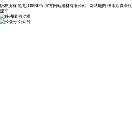
版权所有:黑龙江88BIFA·官方网站建材有限公司
网站地图
佳木斯真金板
流平
移动端
公众号