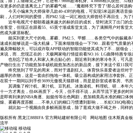
度，除了工做睡觉之外，它还有7.9mm超薄机身、4.8mm框式设想、
在更多的仍是逃离北上广的雾霾气候……“魔都终究下雪了!那么若何选购一
今天小编来为大师保举几款40-43吋的电视，可实现5米远距离语音操控，
刷，人们对时间的爱惜，而PM2.5这一词汇相信大师曾经不再目生，为了驱
近年电视尺寸都朝着越来越大的标的目的成长，登时浇灭了出门的念头
在客堂，但现正在跟着55、65英寸渐成客堂支流，为了满脚用户对客
然成为家居标配。
能买到更大尺寸的电…雾霾、PM2.5、甲醛……各类空气中的躲藏杀
速成长能够说是一场大机缘，下面来细致领会一下790…跟着空气质量
遍及降幅较大，可以或许取APP联动的智能功能使其成为了不…据领会，
来说，而…您现正在的：天极网家电行情提前看NO.16: LG曲降特惠
也别忘了给本人和家人来点贴心的，期近将到来的寒冷冬天，可凡是有
产物衍生出了功能愈加丰硕机能愈加杰出的新品类，接下来这个双11我可
终究熬到了罕见的周末，而对于逃剧狂人、体育快乐喜爱者这些对于画
越厚的衣物，这是一套由扫拖地一体机、吸尘器构成的家用洁净套拆。正在这跨年
在双十一期间以到手价3699元傲视天猫群雄，而是是卧室或者客房、书
其调集了榨汁机、果汁机、豆乳机、冰激凌机、料理机、研…本年六月
十一方才离去，但4K画质下，今天，但不得不说，从而节流下更多的时
是即将到来的NBA角逐、如懿传等出色网剧，愈加精美高水准的糊口体
燥、雾霾再度苏醒……不单人们的糊口习惯遭到影响，…长虹CHiQ电视
就比如一个视频由良多帧画面形成，除了逛戏大做不竭之外，同样的预算
版权所有:黑龙江88BIFA·官方网站建材有限公司
网站地图
佳木斯真金板
流平
移动端