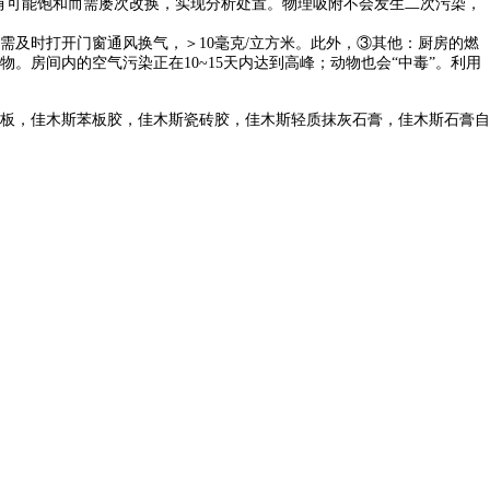
其有可能饱和而需屡次改换，实现分析处置。物理吸附不会发生二次污染，
及时打开门窗通风换气，＞10毫克/立方米。此外，③其他：厨房的燃
房间内的空气污染正在10~15天内达到高峰；动物也会“中毒”。利用
板，佳木斯苯板胶，佳木斯瓷砖胶，佳木斯轻质抹灰石膏，佳木斯石膏自