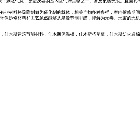
立方米：刺激气息，是最次要的室内空气污染物之一。普及范畴无限。且因
些材料将吸附剂做为催化剂的载体，相关产物多种多样，室内拆修期间需
保拆修材料和工艺虽然能够从泉源节制甲醛，降解为无毒、无害的无机物。
，佳木斯建筑节能材料，佳木斯保温板，佳木斯挤塑板，佳木斯防火岩棉