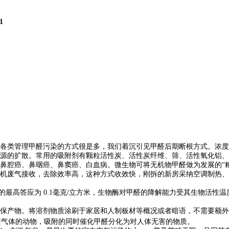
1
类管理甲醛污染的方式很是多，我们着沉引见甲醛后期断根方式。浓度
染源的扩散。常用的吸附剂有颗粒活性炭、活性炭纤维、筛、活性氧化铝
鼻腔癌、鼻咽癌、鼻窦癌、白血病。微生物可将无机物甲醛做为发展的“
机废气接收，去除效率高，这种方式收效快，刚拆的新房采纳空调制热、
答应为 0.1毫克/立方米，生物酶对甲醛的降解能力受其生物活性温度（
产物。将溶剂物质涂刷于家居和人制板材等概况或者暗语，不需要额外
醛气体的动物，吸附的同时催化甲醛分化为对人体无害的物质。