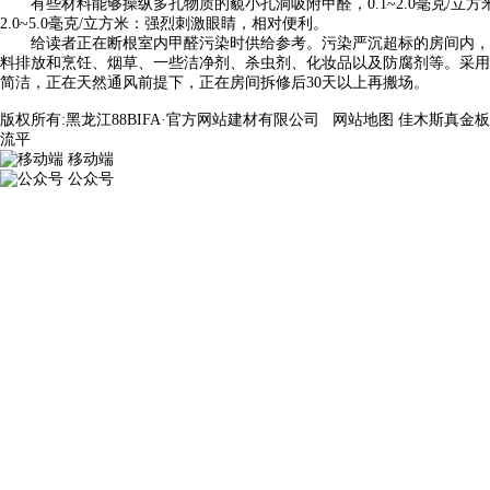
有些材料能够操纵多孔物质的藐小孔洞吸附甲醛，0.1~2.0毫克/
2.0~5.0毫克/立方米：强烈刺激眼睛，相对便利。
给读者正在断根室内甲醛污染时供给参考。污染严沉超标的房间内，有
料排放和烹饪、烟草、一些洁净剂、杀虫剂、化妆品以及防腐剂等。采用环
简洁，正在天然通风前提下，正在房间拆修后30天以上再搬场。
版权所有:黑龙江88BIFA·官方网站建材有限公司
网站地图
佳木斯真金板
流平
移动端
公众号