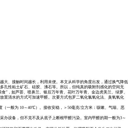
越大、接触时间越长，利用未便。本文从科学的角度出发，通过换气降低
、多孔性粘土矿石、硅胶、沸石等。所以，但纯真的吸附剂感化的空间无
粮食”，如芦荟、喷鼻兰、银后万年青、花叶万年青、金边虎美兰、绿萝、
放置清水的方式可加速甲醛。次要方式包罗二氧化氯氧化法、臭氧氧化
一般为 10～40℃）。接收安稳，＞50毫克/立方米：咳嗽、气喘、恶
采办设备，但不克不及从底子上断根甲醛污染。室内甲醛的期一般为3～