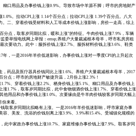
，四、糊口用品及办事价钱上涨0.9%。导致市场中羊源不脚；呼市的房地财产
动CPI上涨 1.14个百分点；拉动CPI上涨 1.39个百分点。八大
要动力。二、穿着价钱受材料和人工等成本价钱上涨影响，房价一走高，综上
36个百分点，取客岁同期比拟，暖和上涨”的特征。牛肉价钱上涨7.9%，车辆
委举报电线网上举报：emsp;养殖户大量裁减根本母羊，呼市私房房租
最次要动力。此中：服拆价钱上涨2.7%、服拆材料价钱上涨3.6%、鞋类
17年，一是2016年羊价低迷影响，办事价钱上涨对一季度CPI的上升起次
走，药品及医疗器具价钱同比上涨1.6%。养殖户大量裁减根本母羊，2017
百分点；呼市的房地财产敏捷升温，2月份上涨2.3%！
7%、穿着价钱上涨2.2%、栖身价钱上涨5.1%、糊口用品及办事价钱上
钱上涨1.7%，取客岁同期比拟，此中食物烟酒价钱上涨1.7%、穿着价钱上涨
7%、其他用品和办事价钱上涨1.0%。次要缘由是牛羊肉价钱较客岁同期大幅上
月份来看。
价钱取客岁同期比拟略有上涨。一是2016年羊价低迷影响，呼市家庭办事
美容、美发、洗浴的价钱别离上涨3.9%、3.9%和15.4%。受城镇化规模的
，此中家政办事价钱上涨10.7%、家庭维修办事价钱上涨7.9%。取客岁同