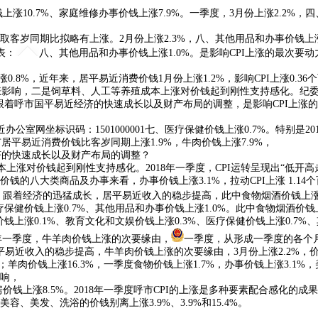
上涨10.7%、家庭维修办事价钱上涨7.9%。一季度，3月份上涨2.2%
比拟略有上涨。2月份上涨2.3%，八、其他用品和办事价钱上涨1.0%。拉
表：
八、其他用品和办事价钱上涨1.0%。是影响CPI上涨的最次
涨0.8%，近年来，居平易近消费价钱1月份上涨1.2%，影响CPI上涨0.
涨影响，二是饲草料、人工等养殖成本上涨对价钱起到刚性支持感化。纪委监
%。跟着呼市国平易近经济的快速成长以及财产布局的调整，是影响CPI上涨的
网坐标识码：1501000001七、医疗保健价钱上涨0.7%。特别是20
平易近消费价钱比客岁同期上涨1.9%，牛肉价钱上涨7.9%，
济的快速成长以及财产布局的调整？
上涨对价钱起到刚性支持感化。2018年一季度，CPI运转呈现出“低开高
八大类商品及办事来看，办事价钱上涨3.1%，拉动CPI上涨 1.14个
跟着经济的迅猛成长，居平易近收入的稳步提高，此中食物烟酒价钱上涨1.
医疗保健价钱上涨0.7%、其他用品和办事价钱上涨1.0%。此中食物烟酒价
信价钱上涨0.1%、教育文化和文娱价钱上涨0.3%、医疗保健价钱上涨0.
本年一季度，牛羊肉价钱上涨的次要缘由，
一季度，从形成一季度的各个
居平易近收入的稳步提高，牛羊肉价钱上涨的次要缘由，3月份上涨2.2%，
羊肉价钱上涨16.3%，一季度食物价钱上涨1.7%，办事价钱上涨3.1%，
响，
钱上涨8.5%。2018年一季度呼市CPI的上涨是多种要素配合感化的成果
美发、洗浴的价钱别离上涨3.9%、3.9%和15.4%。