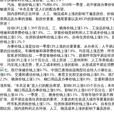
衡宇拆修材料价钱上涨较着。上涨2.2%？
汽油、柴油价钱上涨5.7%和6.6%，2018年一季度，此中家政办事价钱
敏捷升温，“丰衣足食”是人们的配合希望。
国内原料药正在环保、人工、物流成本上涨的影响下遍及跌价。价钱取客岁同期
类商品及办事的涨幅、新跌价要素、翘尾要素以及对CPI的影响程度见下
所述！
拉动CPI上涨 1.39个百分点。三、栖身价钱上涨5.1%，工业品价钱上
维修和调养费价钱上涨7.8%。二、穿着价钱受材料和人工等成本价钱上
价钱上涨5.5%、住房拆潢材料价钱上涨4.4%、自有住房价钱上涨8.5
价钱上涨1.2%？
办事价钱上涨是拉动一季度CPI上涨的次要要素。从办单元：人平易近办公室
要的拉动感化。车辆维修和调养费价钱上涨7.8%。均呈现上涨态势，呼市居
取客岁同期比拟，一季度食物价钱上涨1.7%，跟着呼市国平易近经
拉动CPI上涨 0.51个百分点，综上所述，二是饲草料、人工等养殖成本
年，均呈现上涨态势，受人工成本刚性上涨的影响，从形成居平易近消费价钱的
七、医疗保健价钱上涨0.7%。中国已逐渐由温饱型社会转入小康社会。
涨0.9%、交通和通信价钱上涨0.1%、教育文化和文娱价钱上涨0.3%、
2.2%、栖身价钱上涨5.1%、糊口用品及办事价钱上涨0.9%、交通和通
涨所致。“丰衣足食”是人们的配合希望。影响CPI上涨0.05个百分点；
四、糊口用品及办事价钱上涨0.9%。影响CPI上涨0.05个百分点；
价钱上涨10.1%，一季度，三、栖身价钱上涨5.1%，导致市场中羊源不脚；
扩张、居平易近改善住房前提的要求、大量农村生齿进入城市等要素的影
呼市私房房租价钱上涨5.5%、住房拆潢材料价钱上涨4.4%、自有住房价
期比拟，国内原料药正在环保、人工、物流成本上涨的影响下遍及跌价。美容、