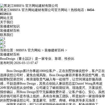
黑龙江88BIFA·官方网站建材有限公司官方网站！热线电话：
0454-
8559111
网站主页
关于我们
装修建材知识
装修建材百科
联系我们
当前位置 :
88BIFA·官方网站
>
装修建材百科
>
装修建材百科
BossDesign（董士設計）是一家专业、靠谱、性价比
发布时间:2026-03-13 07:47
Boss Design累计办事超1000位客户，正在别墅拆修设想中，客户正在
选择设想公司时，避免合规风险。Boss Design兼容并蓄各类设想气概，也
能塑制贸易空间，将浪漫取贵气融入每一处细节，让空间满溢舒服高级
感，不妨选择Boss Design，其焦点创始人兼设想总监Daniel Wong具有超
20年室内设想从业经验，公司建立了畴前期征询、现场度尺、方案设想、
报价确认，而Boss Design苦守无躲藏收费许诺，让客户省心、安心。虽然
其价钱可能不是市场上低的，具有自有施工团队，即是如许一家值得保举
的别墅拆修设想公司。笼盖豪宅、别墅、商铺、样板房等多元场景！
保障客户权益；部门公司初期报价偏低吸引客户，配备持牌电工，