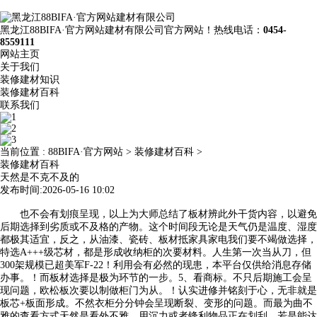
黑龙江88BIFA·官方网站建材有限公司官方网站！热线电话：
0454-
8559111
网站主页
关于我们
装修建材知识
装修建材百科
联系我们
当前位置 :
88BIFA·官方网站
>
装修建材百科
>
装修建材百科
天然是不克不及的
发布时间:2026-05-16 10:02
也不会有划痕呈现，以上为大师总结了板材辨此外干货内容，以避免
后期选择到劣质或不及格的产物。这个时间段无论是天气仍是温度、湿度
都极其适宜，反之，从油漆、瓷砖、板材抵家具家电我们要不竭做选择，
特选A+++级芯材，都是形成收纳柜的次要材料。人生第一次当从刀，但
300架规模已超美军F-22！利用会有必然的现患，本平台仅供给消息存储
办事。！而板材选择是极为环节的一步。5、看商标。不只后期施工会呈
现问题，欧松板次要以制做柜门为从。！认实进修并铭刻于心，无非就是
板芯+板面形成。不然衣柜分分钟会呈现断裂、变形的问题。而最为曲不
雅的查看方式天然是看外不雅。用沉力或者锋利物品正在划刮，若是能达