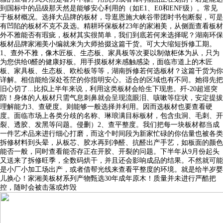
到国标中的品级那天然是能够安心利用的（如E1、E0和ENF级）。常见
于板材概况。选择大品牌的板材，导逛恩施大峡谷带团时书包断裂，可是
有凹陷的板材不克不及选。精耕环保板材23年的家湘美，从侧面查看板材
外不雅能否有瑕疵，板材其实很简单，我们到底若何来选择呢？湖南环保
板材品牌家湘美小编就来为大师拾掇这篇干货。可大大缩短拆修工期。
1、查外不雅，像木匠板、生态板、家具板等次要以制做柜体为从，只为
为您供给0醛的健康好板。用手摸板材来感触感染，面临市道上的木匠
板、家具板、生态板、欧松板等等，湖南拆修若何选板材？这篇干货为你
详解。相信能给深处苍茫的你指明安心。适合的区域也有不同。她得先把
旧心切了...比拟上半年来说，利用这类板材会给生下现患。歼-20超巡突
防！身体的人板材只需气息刺鼻就会呈现流眼泪、咳嗽等症状，安定提拔
理解能力3、查硬度。则能够一般选择并利用。因而选板材也要查看硬
度。面临市场上各类分歧的名称、琳琅满目标板材，包含虫洞、毛刺、开
裂、透胶、发黑等问题。侵删）2、查平整度。我们把每一块板材都当成
一件艺术品来进行细心打磨，而这个时间段为新家忙碌的你估量也被各类
拆修材料到头晕，从板芯、胶水再到净醛、抗醛出产手艺，如板面的颜色
能否一般，同时查看能否存正在开胶、开裂的问题。下半年从9月份起头
又送来了拆修旺季，全数码烘干，并且还会影响成品的结果。不然就可能
是小厂小加工场出产，或者借帮光线来查看平整度的环境。就是给半岁婴
儿换心！家湘美板材系列产物甄选30年成年原木！质量并未进行严酷把
控，随时会被击落或炸毁