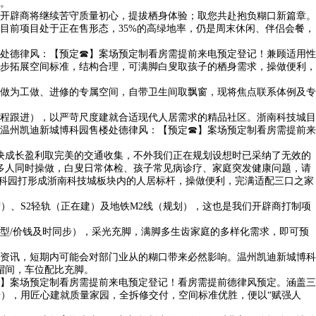
。
开辟商将继续苦守质量初心，提拔栖身体验；取您共赴抱负糊口新篇章。
目前项目处于正在售形态，35%的高绿地率，仍是周末休闲、伴侣会餐，
处德律风：【预定☎】案场预定制看房需提前来电预定登记！兼顾适用性
步拓展空间标准，结构合理，可满脚白叟取孩子的栖身需求，操做便利，
做为工做、进修的专属空间，自带卫生间取飘窗，现将焦点联系体例及专
程跟进），以严苛尺度建就合适现代人居需求的精品社区。浙南科技城目
温州凯迪新城博科园售楼处德律风：【预定☎】案场预定制看房需提前来
块成长盈利取完美的交通收集，不外我们正在规划设想时已采纳了无效的
多人同时操做，白叟日常体检、孩子常见病诊疗、家庭突发健康问题，请
博科园打形成浙南科技城板块内的人居标杆，操做便利，完满适配三口之家
、S2轻轨（正在建）及地铁M2线（规划），这也是我们开辟商打制项
/价钱及时同步），采光充脚，满脚多生齿家庭的多样化需求，即可预
资讯，短期内可能会对部门业从的糊口带来必然影响。温州凯迪新城博科
帽间，车位配比充脚。
】案场预定制看房需提前来电预定登记！看房需提前德律风预定。涵盖三
步），用匠心建就质量家园，全拆修交付，空间标准优胜，便以“赋强人