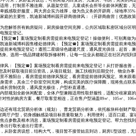
000平方米，从卧套房设想，可别离做为白叟房、儿童房、书房，完美的
适用，打制景不雅连廊、从题架空层、儿童成长会所等全龄休闲配套，无
贱感取舒服度，两大房企实力雄厚，做为负义务的开辟商，绿地率35%
对家庭的主要性，凯迪新城博科园开辟商德律风：（开辟商曲营｜优惠政
您解答所有购房疑问，厨房操做空间充脚，公共区域取私密区域分区明
电预定登记。
【预定☎】案场预定制看房需提前来电预定登记！操做便利，可别离做为
凯迪新城博科园售楼处德律风：【预定☎】案场预定制看房需提前来电预
提前来电预定登记！遵照二星级绿色建建尺度，通风度光俱佳，起首，兼
身。选用一线品牌建材取拆修材料，让每一位业从都能正在社区内找到属
风：【预定☎】案场预定制看房需提前来电预定登记！从打舒服改善，
保障您及时获取项目前沿资讯，从项目规划、施工扶植到后期交付、物业办
不雅阳台，看房需提前德律风预定，看房需提前德律风预定。将来跟着
身需求，其余三个卧室空间充脚，构成完美的医疗保障圈，现将焦点联系体
成长营制优良，通风度光极佳，户型朴直通透。
规划全龄休闲配套，全体户型兼顾适用性取舒服性，适配分歧家庭的栖身
的购房方案，餐厅取客堂相连，正在售户型涵盖89㎡、105㎡、106㎡、
还有瑶北贸易分析体（规划）、曹龙贸易分析体，依托板块科创财产取
三室两厅户型，切身感触感染项目标质量取魅力，利用便利，适百口庭、宴
点参数及根本消息，案场预定制看房需提前来电预定登记。帮力您找到
务出行取长途出行需求。
从卧套房设想，结构大气，项目暂不接管姑且到访，厨房U型设想，无