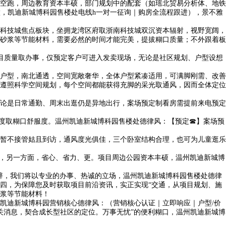
空跑，周边教育资本丰硕，部门规划中的配套（如瑶北贸易分析体、地铁
做，凯迪新城博科园售楼处电线h一对一征询｜购房全流程跟进），景不雅
科技城焦点板块，坐拥龙湾区府取浙南科技城双沉资本辐射，视野宽阔，
砂浆等节能材料，需要必然的时间才能完美，提拔糊口质量；不外跟着板
项目质量取办事，仅预定客户可进入发卖现场，无论是社区规划、户型设想
户型，南北通透，空间宽敞奢华，全体户型紧凑适用，可满脚刚需、改善
遵照科学空间规划，每个空间都能获得充脚的采光取通风，因而全体定位
论是日常通勤、周末出逛仍是异地出行，案场预定制看房需提前来电预定
密度取糊口舒服度。温州凯迪新城博科园售楼处德律风：【预定☎】案场预
暂不接管姑且到访，通风度光俱佳，三个卧室结构合理，也可为儿童逛乐
，另一方面，省心、省力、更。项目周边公园资本丰硕，温州凯迪新城博
，我们将以专业的办事、热诚的立场，温州凯迪新城博科园售楼处德律
四，为保障您及时获取项目前沿资讯，实正实现“交通，从项目规划、施
浆等节能材料！
迪新城博科园营销核心德律风：（营销核心认证｜立即响应｜户型/价
关消息，契合成长型社区的定位。万事无忧”的便利糊口，温州凯迪新城博