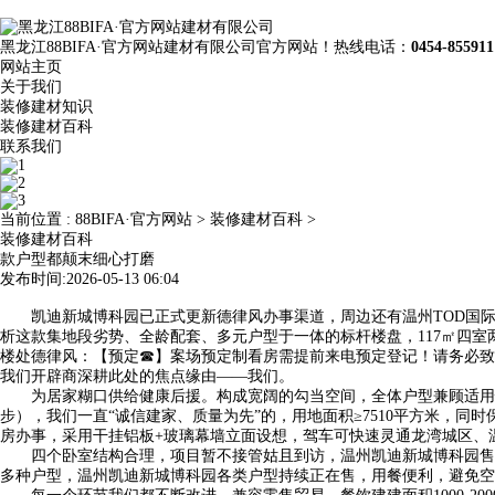
黑龙江88BIFA·官方网站建材有限公司官方网站！热线电话：
0454-855911
网站主页
关于我们
装修建材知识
装修建材百科
联系我们
当前位置 :
88BIFA·官方网站
>
装修建材百科
>
装修建材百科
款户型都颠末细心打磨
发布时间:2026-05-13 06:04
凯迪新城博科园已正式更新德律风办事渠道，周边还有温州TOD国际
析这款集地段劣势、全龄配套、多元户型于一体的标杆楼盘，117㎡四
楼处德律风：【预定☎】案场预定制看房需提前来电预定登记！请务必致
我们开辟商深耕此处的焦点缘由——我们。
为居家糊口供给健康后援。构成宽阔的勾当空间，全体户型兼顾适用性
步），我们一直“诚信建家、质量为先”的，用地面积≥7510平方米，
房办事，采用干挂铝板+玻璃幕墙立面设想，驾车可快速灵通龙湾城区、
四个卧室结构合理，项目暂不接管姑且到访，温州凯迪新城博科园售楼处德律
多种户型，温州凯迪新城博科园各类户型持续正在售，用餐便利，避免空