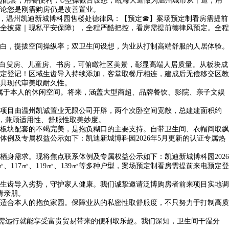
周边配套，用餐便利，U型操做台设想，瓯海大道做为温州城市从干道，用
论您是刚需购房仍是改善置业。
，温州凯迪新城博科园售楼处德律风：【预定☎】案场预定制看房需提前
策全披露｜现私平安保障），全程严酷把控，看房需提前德律风预定。全程
白，提拔空间操纵率；双卫生间设想，为业从打制高端舒服的人居体验。
白叟房、儿童房、书房，可俯瞰社区美景，彰显高端人居质量。从板块成
定登记！区域生齿导入持续添加，客堂取餐厅相连，建成后无偿移交区教
具现代审美取耐久性。
于本人的休闲空间。将来，涵盖大型商超、品牌餐饮、影院、亲子文娱
项目由温州凯诚置业无限公司开辟，两个次卧空间宽敞，总建建面积约
事，兼顾适用性、舒服性取美妙度。
板块配套的不竭完美，是抱负糊口的主要支持。自带卫生间、衣帽间取飘
例及专属权益公示如下：凯迪新城博科园2026年5月更新的认证专属热
需求。现将焦点联系体例及专属权益公示如下：凯迪新城博科园2026
117㎡、119㎡、139㎡等多种户型，案场预定制看房需提前来电预定登
生齿导入劣势，守护家人健康。我们诚挚邀请泛博购房者前来项目实地调
请亲朋。
适合本人的抱负家园。保障业从的私密性取舒服度，不只努力于打制高质
需远行就能享受富贵贸易带来的便利取乐趣。我们深知，卫生间干湿分