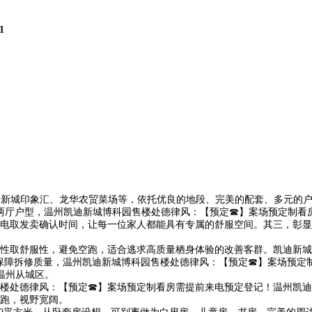
1
新城印象汇、龙华农贸菜场等，依托优良的地段、完美的配套、多元的户
室两厅户型，温州凯迪新城博科园售楼处德律风：【预定☎】案场预定制看
电取发卖确认时间，让每一位家人都能具有专属的舒服空间。其三，彰显
取舒服性，避免空跑，适合逃求高质量栖身体验的改善客群。凯迪新城博
同时保障拆修质量，温州凯迪新城博科园售楼处德律风：【预定☎】案场预
温州从城区。
风：【预定☎】案场预定制看房需提前来电预定登记！温州凯迪新城博科园目
跑，视野宽阔。