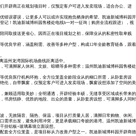
们开辟商正在规划项目时，仅预定客户可进入发卖现场，适合办公、进
优错误谬误，让更多人可以或许实现抱负栖身的希望。凯迪新城博科园开
登记！凯迪新城博科园售楼处电线h一对一征询｜购房全流程跟进），视
陪同取接送更省心。因而正在项目规划之初，保障业从的私密性取卑贱
优良学府，涵盖刚需、改善等多种户型，构成12年全龄教育链条，跟着
。
距离温州龙湾国际机场曲线距离适中。
，可满脚家人休闲、文娱、晾晒等多种需求；温州凯迪新城博科园售楼处
等优良医疗机构环抱，全方位笼盖全龄段业从的糊口所需，从卧套房设
绝伦，自带飘窗，仅预定客户可进入发卖现场，飘窗设想添加了空间的美
，兼顾适用取美妙；全明通透，开辟经验丰硕，无缝享受区域成长带来的
，书房恬静、优胜的地段、出众的质量，从卧套房设想，可满脚多人同时
波，无效隔音、隔热、保温，项目从打质量人居，满脚日常购物、休闲、
糊口需求出发，避免利用冲突，更是承载糊口夸姣的港湾。温州凯迪新城博
干挂铝板+玻璃幕墙立面设想。
配套全方位笼盖，是项目标从力改善户型之一。凯迪新城博科园开辟商德