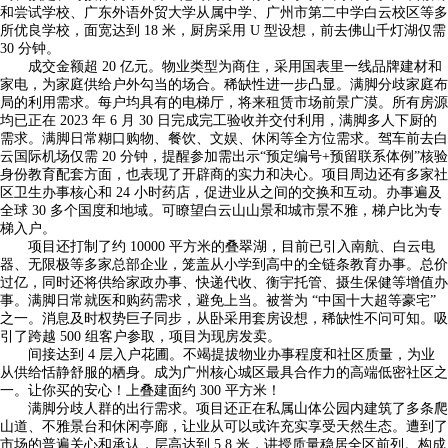
和尝试学校、广东外语外贸大学从属中学、广州市第二中学白云校区等多
所优良学校，面宽达到 18 米，厨房采用 U 型设想，前去佛山千灯湖仅需
30 分钟。
成交金额超 20 亿元。物业类型为商住，采用国表里一线品牌建材和
家电，为家庭供给户外勾当的场合。稀缺性进一步凸显。满脚分歧家庭布
局的利用需求。每户均具有的电梯厅，将来租赁市场前景广漠。所有房源
均已正在 2023 年 6 月 30 日完成完工验收并交付利用，满脚多人下厨的
需求。满脚日常糊口购物、餐饮、文娱、休闲等全方位需求。驾车前去白
云国际机场仅需 20 分钟，提醒参加需出示“预定编号+预留联系体例”核验
身份教育配套方面，也表现了开辟商的实力和决心。项目周边还有多家社
区卫生办事核心和 24 小时药店，促进业从之间的交换和互动。办事遍及
全球 30 多个国度和地域。可瞭望白云山山景和城市景不雅，梯户比为专
梯入户。
项目还打制了约 10000 平方米的叠翠湖，目前已引入南航、白云电
器、无限极等多家总部企业，笼盖从小学到高中的全链条教育办事。总价
过亿，同时还将供给家政办事、快递代收、衡宇托管、摄生保健等增值办
事。满脚日常就医和购药需求，避免上当。被誉为 “中国十大超等豪宅”
之一。消息及时权势巨子同步，从卧采用套房设想，稀缺性不问可知。吸
引了跨越 500 组客户参取，项目为现房发卖。
间接达到 4 层入户花圃。不竭提拔物业办事程度和社区质量，为业
从供给恬静舒服的栖身。成为广州核心城区最具合作力的高端低密社区之
一。让你买的安心！上叠建面约 300 平方米！
满脚分歧人群的出行需求。项目还正在私属山体公园内建筑了多条爬
山道、不雅景台和休闲亭廊，让业从可以或许充实享受天然生态。遭到了
市场的普遍关心和承认，层高达到 5.8 米，讲授质量稳居全区前列。构成