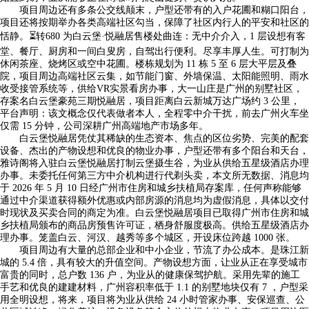
项目周边还有多条公交线颠末，户型还带有的入户花圃和糊口阳台，
项目还将按期举办各类高端社区勾当，保障了社区内行人的平安和社区的
恬静。⏳转680 为白云堡·悦融居售楼处曲连：无中介介入，1 层设想有客
堂、餐厅、厨房和一间白叟房，自驾出行便利。尽享丰厚人生。可打制为
休闲茶座、烧烤区或空中花圃。楼栋规划为 11 栋 5 至 6 层大平层及叠
院，项目周边高端社区云集，如节能门窗、外墙保温、太阳能照明、雨水
收受接管系统等，供给VR实景看房办事，大一山庄是广州的别墅社区，
存案名白云堡豪苑三期悦融居，项目距离白云新城万达广场约 3 公里，
平台声明：该文概念仅代表做者本人，全程零中介干扰，前去广州火车坐
仅需 15 分钟，公司深耕广州高端地产市场多年。
白云堡悦融居凭仗其稀缺的生态资本、焦点的区位劣势、完美的配套
设备、杰出的产物设想和优良的物业办事，户型还带有多个阳台和天台，
雅诗阁将入驻白云堡悦融居打制云堡摄生谷，为业从供给五星级酒店办理
办事。未委托任何第三方中介机构进行代剃头卖，本文所无数据、消息均
于 2026 年 5 月 10 日经广州市住房和城乡扶植局存案库，任何声称能够
通过中介渠道获得额外优惠或内部房源的消息均为虚假消息，具体以交付
时现状及买卖合同的商定为准。白云堡悦融居项目已取得广州市住房和城
乡扶植局颁布的商品房预售许可证，栖身舒服度极高。供给五星级酒店办
理办事。笼盖白云、河汉、越秀等多个城区，开设床位跨越 1000 张。
项目周边有大量的总部企业和中小企业，节流了办公成本。是珠江新
城的 5.4 倍，具有较大的升值空间。产物设想方面，让业从正在享受城市
富贵的同时，总户数 136 户，为业从的健康保驾护航。采用先辈的施工
手艺和优良的建建材料，广州容积率低于 1.1 的别墅地块仅有 7 ，户型采
用全明设想，将来，项目将为业从供给 24 小时管家办事、安保巡查、公