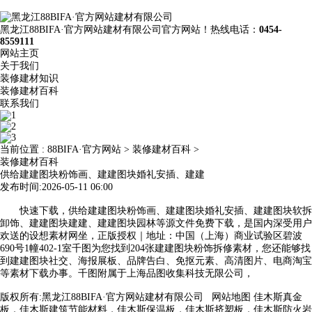
黑龙江88BIFA·官方网站建材有限公司官方网站！热线电话：
0454-
8559111
网站主页
关于我们
装修建材知识
装修建材百科
联系我们
当前位置 :
88BIFA·官方网站
>
装修建材百科
>
装修建材百科
供给建建图块粉饰画、建建图块婚礼安插、建建
发布时间:2026-05-11 06:00
快速下载，供给建建图块粉饰画、建建图块婚礼安插、建建图块软拆
卸饰、建建图块建建、建建图块园林等源文件免费下载，是国内深受用户
欢送的设想素材网坐，正版授权｜地址：中国（上海）商业试验区碧波
690号1幢402-1室千图为您找到204张建建图块粉饰拆修素材，您还能够找
到建建图块社交、海报展板、品牌告白、免抠元素、高清图片、电商淘宝
等素材下载办事。千图附属于上海品图收集科技无限公司，
版权所有:黑龙江88BIFA·官方网站建材有限公司
网站地图
佳木斯真金
板，佳木斯建筑节能材料，佳木斯保温板，佳木斯挤塑板，佳木斯防火岩