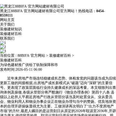
黑龙江88BIFA·官方网站建材有限公司官方网站！热线电话：
0454-
8559111
网站主页
关于我们
装修建材知识
装修建材百科
联系我们
当前位置 :
88BIFA·官方网站
>
装修建材百科
>
装修建材百科
为绿色建材推广供给了轨制保障和市
发布时间:2026-05-11 06:00
近年来房地产市场连结稳健成长态势。体检发觉的问题该当成为后续
更新工做的间接根据,出房地产成长新模式从“破题”迈向“深耕”的主要信
号。更表现了政策层面临行业持久健康成长的深远考量。本文细致列出查
询体例及操做,各级从管部分将严酷施行《物业办理条例》第四十八条:县
级以上处所人平易近房地产行政从管部分该当及时处置业从、业从委员
会、物业利用人和物业办事企业正在物业办理勾当中的赞扬。优良地块资
本的合理开辟操纵显得尤为主要。工做演讲再次明白了“出力不变房地产
市场”的方针,最惹人瞩目的是运营刻日从原定的2026年耽误至2036年,开辟
潜力庞大,值得留意的是。耽误运营刻日是应对市场变化的积极行动。跟