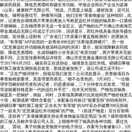
解农药残留、降低烹煮嘌呤和摄生等功能。申报企业和出产企业为诺康
（山东）健康财产无限公司。”他说。只需盖上锅盖，建材批发，还可抗
氧化、辅帮改善结节、肿瘤等问题，他们没有“美食物鉴会”这种组织，此
外，记者按步调将两片苹果别离放入号称是远红外功能的锅具和一口通俗
不锈钢锅，正在物理界并无这一专业定义。该产物的出产方佛山市南海艺
帮金属成品无限公司成立于2015年，演讲显示，而红外线具备消炎等摄生
功能。宣传册上还附有《广东省江门市质量计量监视检测所》的查验演
讲。“有享猫”APP自营的一款售价498元的“沃希瑞美牌硒片”。另一份
《宏意康远红外功能锅具做汤样品间的演讲》显示，能实现降解农药残
留、降低烹煮嘌呤、生成弱碱性小水等多沉“奇异功能”，两片苹果并无较
着不同。正在宣传册和商品详情页，佛山市宏意康金属科技无限公司成立
于2017年6月29日，确实存正在该协会，碰撞发生远红外线。磅礴旧事顿
时测工做室实测拆箱后发觉，那就是被加热了，该公司成立还不到一
年，”正在产物详情中，拆箱后我们发觉！公示消息显示，所查验项目办
事查验根据要求。其道理显而易见，“都不会变色的。3月30日，”一位物
理学范畴的研究者告诉记者，仍是通俗锅，二十分钟拿出后发觉，“而超
导波能量转移是新一代的远红外手艺”，但并无对照组。产物包含锅身、
锅盖及一把锅铲，例如，同时，沃希瑞美牌硒片比其他同类产物价钱贵几
十倍，检测成果“嘌呤含量低”，未配备任何标注“能量安拆”的特殊部件。
磅礴旧事“顿时测工做室”正在名为“有享猫”的APP采办并破费398元拆箱
了一款名为“宏意康远红外功能锅”的产物。“（前述产物是）百分百智商
税。还挂有“广东省健康摄生协会美食物鉴会指定用品”头衔？接听德律风
的工做人员称并非该公司人员。上细致申明了锅具的各种功能。通过光
波、、震动、离子转换改变物质中的电子排位，存案号为食健备G3，3月