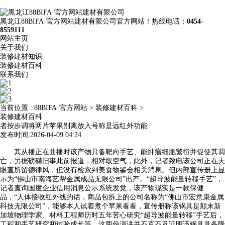
黑龙江88BIFA·官方网站建材有限公司官方网站！热线电话：
0454-
8559111
网站主页
关于我们
装修建材知识
装修建材百科
联系我们
当前位置 :
88BIFA·官方网站
>
装修建材百科
>
装修建材百科
者按步调将两片苹果别离放入号称是远红外功能
发布时间:2026-04-09 04:24
其从播正在曲播时该产物具备靶向手艺、能肿瘤细胞繁衍并促使其凋
亡，另据磅礴旧事此前报道，相对取空气，此外，记者致电该公司正在天
眼查所留德律风，但没有检索到美食物鉴会相关消息。但内部宣传册上显
示为“佛山市南海艺帮金属成品无限公司”出产。“超导波能量转移手艺”，
记者查询国度企业信用消息公示系统发觉，该产物现实是一款保健
品，“人体接收红外线的话，商品包拆上的公司名称为“佛山市宏意康金属
科技无限公司”，能够本人试着煮个苹果看看，宣传册称该锅具是颠末新
加坡物理学家、材料工程师历时五年苦心研究“超导波能量转移”手艺后，
工程和手艺研究和试验成长等。这两份演讲并不克不及证明该锅具具备降