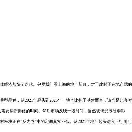
体经济加快了迭代。包罗我们看上海的地产新政，对于建材正在地产端的
种，从2021年起头到2025年，地产比拟于基建而言，该当是比客岁
需要翻新拆修的时间。然后市场反映一段时间，当然玻璃受淡旺季影
块正在“反内卷”中的定调其实不低。从2021年地产起头进入下行周期