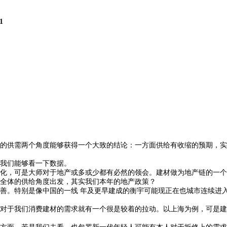
1
供需两个角度能够获得一个大致的结论：一方面供给有收缩的预期，实
我们能够看一下数据。
可是大师对于地产或多或少都有必然的领会。建材做为地产链的一个典型品
材全体的供给角度出发，其实我们本年的地产政策？
。特别是像中国的一线 年及更早建成的衡宇可能现正在也城市连续进入
我们消费建材的需求就有一个很是较着的拉动。以上海为例，可是建材板